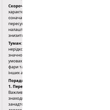
Скорочення світлового дня
: осінь
характеризується коротшими днями, що
означає, що водіям частіше доведеться
пересуватися у темний час доби. Неправильно
налаштовані фари або їх забруднення можуть
знизити видимість і підвищити ризик ДТП.
Туман
: восени, особливо вранці та ввечері,
нерідко спостерігається густий туман, що
значно знижує видимість на дорозі. У таких
умовах важливо правильно налаштовувати
фари та дотримуватися безпечної дистанції до
інших автомобілів.
Поради щодо підготовки авто до осені:
1. Перевірка шин
Важливо переконатися, що ваші шини
знаходяться у хорошому стані. Якщо протектор
занадто зношений, це знижує зчеплення з
дорогою, що особливо небезпечно на мокрій