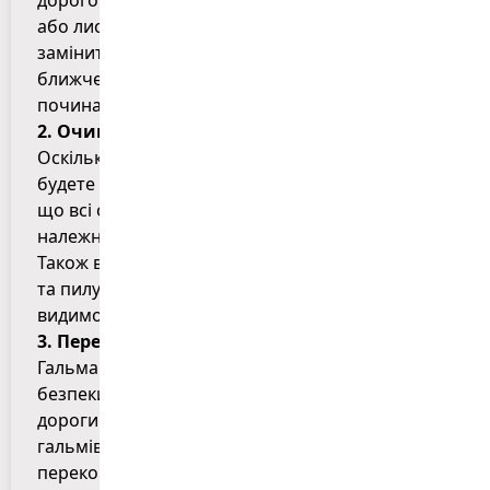
або листяній поверхні. Рекомендується також
замінити шини на всесезонні або зимові
ближче до кінця осені, коли температура
починає опускатися нижче +7°C.
2. Очищення та налаштування фар
Оскільки дні восени коротшають, ви частіше
будете користуватися фарами. Переконайтеся,
що всі освітлювальні прилади працюють
належним чином і що фари добре налаштовані.
Також важливо регулярно очищати їх від бруду
та пилу для забезпечення оптимальної
видимості.
3. Перевірка гальмівної системи
Гальма – це одна з найважливіших систем
безпеки автомобіля, особливо восени, коли
дороги можуть бути слизькими. Перевірте стан
гальмівних колодок та дисків, а також
переконайтеся, що рівень гальмівної рідини