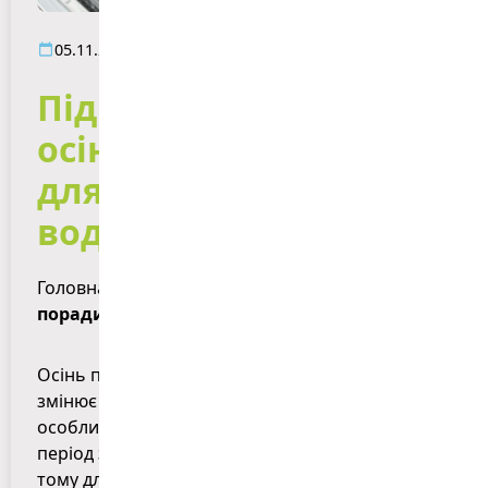
05.11.2025
Підготовка авто до
осінніх умов: поради
для безпечного
водіння”
Головна
»
Підготовка авто до осінніх умов:
поради для безпечного водіння”
Осінь приносить не лише прохолоду і дощі, а й
змінює умови на дорогах, що вимагає від водіїв
особливої обережності та підготовки. У цей
період змінюється характер дорожнього руху,
тому для безпеки на дорозі важливо правильно