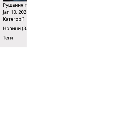
Рушання під гірку
Jan 10, 2026
Категорії
Новини
(33)
Теги
АВТОШКОЛА
міста Тернополя
Соціальні мережі:
Instagram
Facebook
Telegram