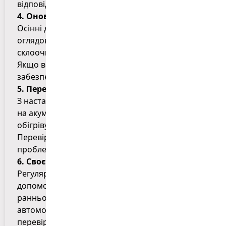
відповідає нормі.
4. Оновлення склоочисників
Осінні дощі можуть суттєво обмежити
оглядовість, тому переконайтеся, що ваші
склоочисники працюють належним чином.
Якщо вони залишають сліди на склі або не
забезпечують чистоту, варто їх замінити.
5. Перевірка акумулятора
З настанням прохолодних днів навантаження
на акумулятор зростає через роботу систем
обігріву, освітлення та інших приладів.
Перевірте стан акумулятора, щоб уникнути
проблем із запуском двигуна в холодну погоду.
6. Своєчасне технічне обслуговування
Регулярний огляд у сервісному центрі
допоможе виявити можливі проблеми на
ранньому етапі та забезпечити безпеку вашого
автомобіля. Під час осіннього ТО варто
перевірити стан підвіски, кермової системи та