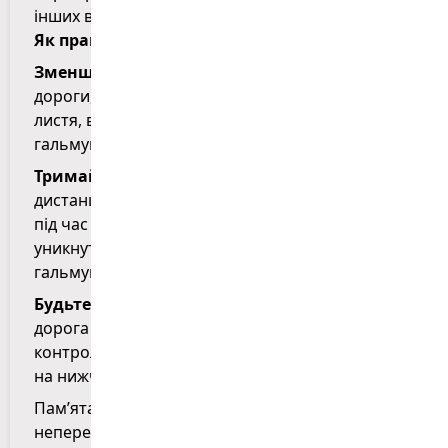
інших важливих вузлів авто.
Як правильно поводитися на дорозі восени:
Зменште швидкість
: через змінені умови
дороги, такі як мокрий асфальт або опале
листя, важливо уникати різких маневрів і
гальмувань.
Тримайте безпечну дистанцію
: збільшуйте
дистанцію до автомобіля попереду, особливо
під час дощу або туману. Це допоможе вам
уникнути аварійної ситуації у разі екстреного
гальмування.
Будьте обережними на поворотах
: слизька
дорога восени може стати причиною втрати
контролю на поворотах, тому в’їжджайте в них
на нижчій швидкості.
Пам’ятайте, що осінні дороги можуть бути
непередбачуваними, тому важливо бути