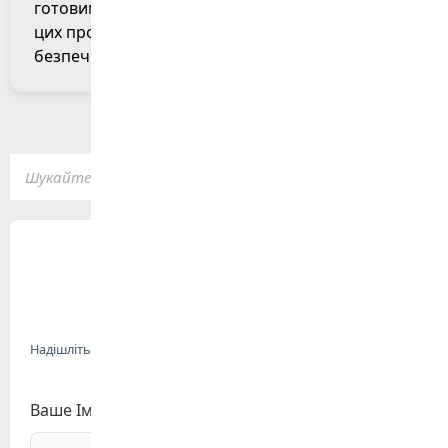
готовими до будь-яких умов. Дотримуючись
цих простих порад, ви забезпечите собі
безпечне водіння протягом осені.
ОТРИМАТИ
КОНСУЛЬТАЦІЮ
Надішліть свої контакти для зв'язку і ми зв'яжемося з Вами для
безкоштовної консультації
Ваше Ім'я: (не обов'язково)