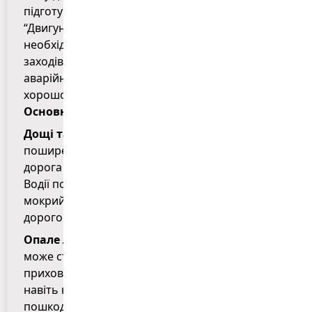
підготувати свій автомобіль. Автошкола
“Двигун” у Тернополі нагадує водіям про
необхідність проведення профілактичних
заходів, які допоможуть вам уникнути
аварійних ситуацій і зберегти автомобіль у
хорошому стані протягом осені.
Основні зміни в дорожніх умовах восени:
Дощі та мокрий асфальт
: опади є найбільш
поширеним погодним явищем восени, і мокра
дорога збільшує ризик ковзання автомобіля.
Водії повинні бути особливо обережними, адже
мокрий асфальт знижує зчеплення шин з
дорогою.
Опале листя
: листя, яке вкриває дороги, також
може стати причиною ковзання. Воно часто
приховує нерівності дорожнього покриття або
навіть невеликі ями, що може призвести до
пошкодження підвіски або втрати керування.