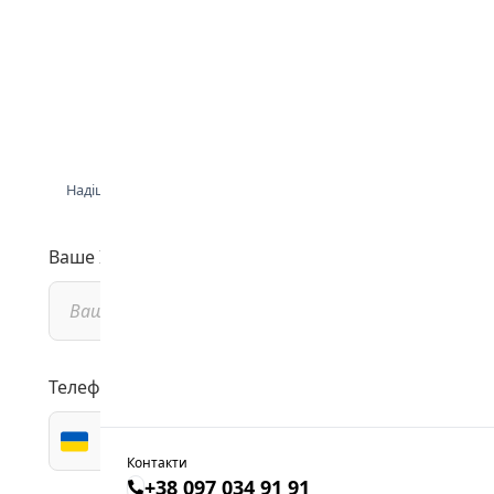
ОТРИМАТИ
КОНСУЛЬТАЦІЮ
Надішліть свої контакти для зв'язку і ми зв'яжемося з
Вами для безкоштовної консультації
Ваше Ім'я: (не обов'язково)
Телефон:
Контакти
+38 097 034 91 91