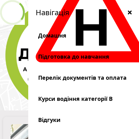
Н
Навігація
Домашня
Двигун
Меню
Підготовка до навчання
Автошкола
Перелік документів та оплата
Курси водіння категорії B
Відгуки