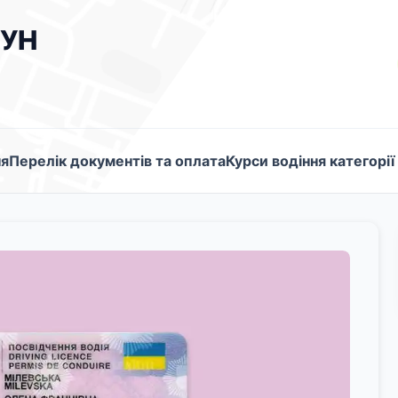
УН
ня
Перелік документів та оплата
Курси водіння категорії