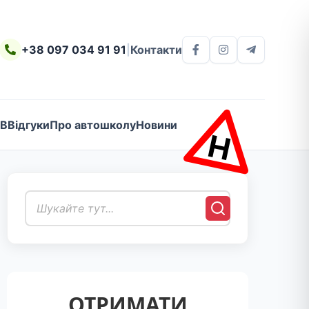
+38 097 034 91 91
|
Контакти
 B
Відгуки
Про автошколу
Новини
Н
ОТРИМАТИ