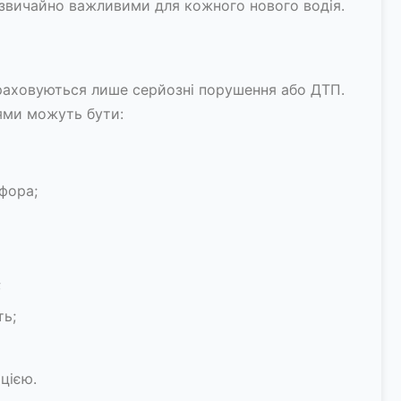
дзвичайно важливими для кожного нового водія.
раховуються лише серйозні порушення або ДТП.
ями можуть бути:
фора;
;
ть;
цією.